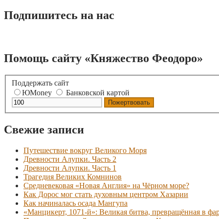
Подпишитесь на нас
Помощь сайту «Княжество Феодоро»
Поддержать сайт
ЮMoney
Банковской картой
Свежие записи
Путешествие вокруг Великого Моря
Древности Алупки. Часть 2
Древности Алупки. Часть 1
Трагедия Великих Комнинов
Средневековая «Новая Англия» на Чёрном море?
Как Дорос мог стать духовным центром Хазарии
Как начиналась осада Мангупа
«Манцикерт, 1071-й»: Великая битва, превращённая в фа