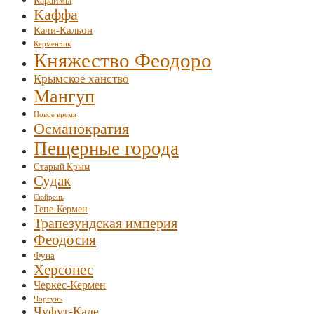
Караимы
Каффа
Качи-Кальон
Керменчик
Княжество Феодоро
Крымское ханство
Мангуп
Новое время
Османократия
Пещерные города
Старый Крым
Судак
Сюйрень
Тепе-Кермен
Трапезундская империя
Феодосия
Фуна
Херсонес
Черкес-Кермен
Чоргунь
Чуфут-Кале