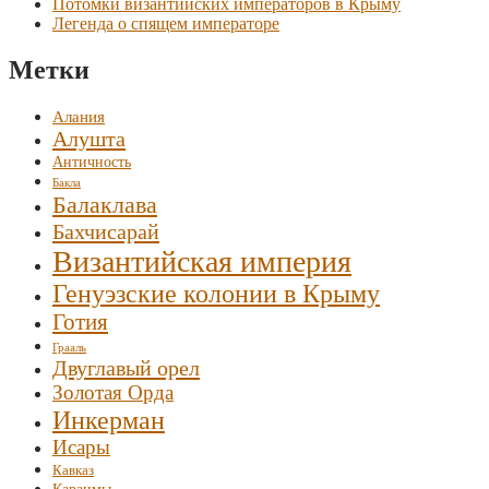
Потомки византийских императоров в Крыму
Легенда о спящем императоре
Метки
Алания
Алушта
Античность
Бакла
Балаклава
Бахчисарай
Византийская империя
Генуэзские колонии в Крыму
Готия
Грааль
Двуглавый орел
Золотая Орда
Инкерман
Исары
Кавказ