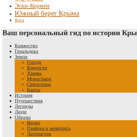
Эски-Кермен
Южный берег Крыма
Ялта
Ваш персональный гид по истории Кр
Княжество
Геральдика
Земли
Города
Крепости
Храмы
Монастыри
Святилища
Карты
История
Путешествия
Легенды
Люди
Образы
Видео
Графика и живопись
Литература