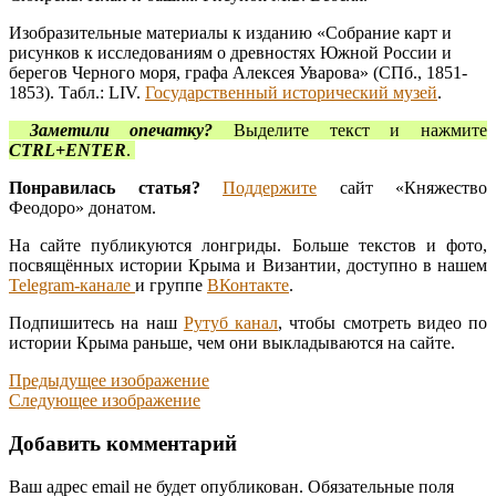
Изобразительные материалы к изданию «Собрание карт и
рисунков к исследованиям о древностях Южной России и
берегов Черного моря, графа Алексея Уварова» (СПб., 1851-
1853). Табл.: LIV.
Государственный исторический музей
.
Заметили опечатку?
Выделите текст и нажмите
CTRL+ENTER
.
Понравилась статья?
Поддержите
сайт «Княжество
Феодоро» донатом.
На сайте публикуются лонгриды. Больше текстов и фото,
посвящённых истории Крыма и Византии, доступно в нашем
Telegram-канале
и группе
ВКонтакте
.
Подпишитесь на наш
Рутуб канал
, чтобы смотреть видео по
истории Крыма раньше, чем они выкладываются на сайте.
Предыдущее изображение
Следующее изображение
Добавить комментарий
Ваш адрес email не будет опубликован.
Обязательные поля