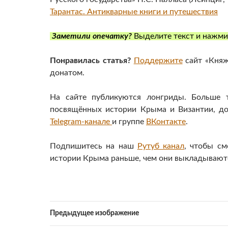
Тарантас. Антикварные книги и путешествия
Заметили опечатку?
Выделите текст и нажм
Понравилась статья?
Поддержите
сайт «Княж
донатом.
На сайте публикуются лонгриды. Больше т
посвящённых истории Крыма и Византии, д
Telegram-канале
и группе
ВКонтакте
.
Подпишитесь на наш
Рутуб канал
, чтобы см
истории Крыма раньше, чем они выкладываютс
Предыдущее изображение