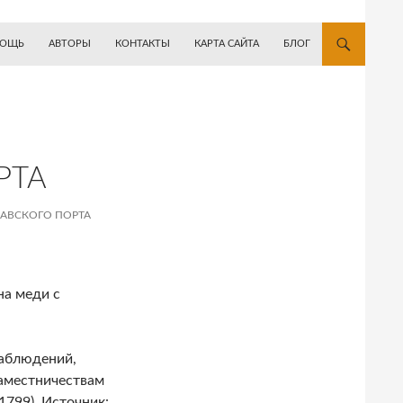
ОЩЬ
АВТОРЫ
КОНТАКТЫ
КАРТА САЙТА
БЛОГ
РТА
КЛАВСКОГО ПОРТА
на меди с
Наблюдений,
аместничествам
1799). Источник: