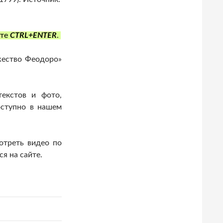
ите
CTRL+ENTER
.
ество Феодоро»
екстов и фото,
оступно в нашем
отреть видео по
я на сайте.