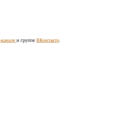
m-канале
и группе
ВКонтакте
.