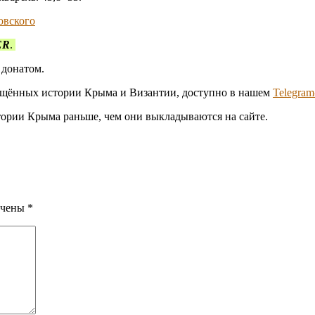
овского
ER
.
 донатом.
вящённых истории Крыма и Византии, доступно в нашем
Telegra
стории Крыма раньше, чем они выкладываются на сайте.
ечены
*