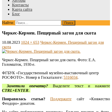
Авторы
Контакты
Карта сайта
Блог
Найти:
Черкес-Кермен. Пещерный загон для скота
10.08.2023
1024 × 653
Черкес-Кермен. Пещерный загон для
скота
Черкес-Кермен. Пещерный загон для скота. Фото: Е.А.
Голомшток, 1930-е.
ФГБУК «Государственный музейно-выставочный центр
РОСФОТО». Номер в Госкаталоге:
5316034
.
Заметили опечатку?
Выделите текст и нажмите
CTRL+ENTER
.
Понравилась статья?
Поддержите
сайт «Княжество
Феодоро» донатом.
На сайте публикуются лонгриды. Больше текстов и фото,