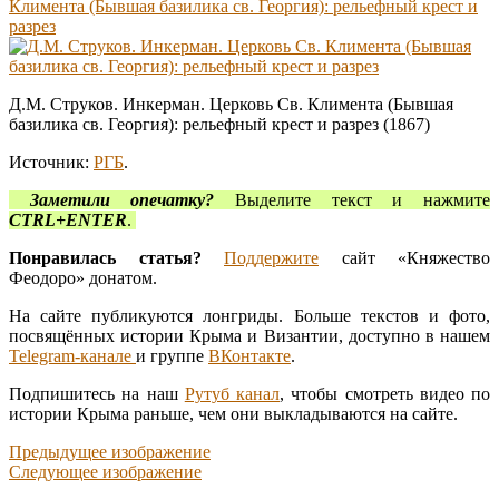
Климента (Бывшая базилика св. Георгия): рельефный крест и
разрез
Д.М. Струков. Инкерман. Церковь Св. Климента (Бывшая
базилика св. Георгия): рельефный крест и разрез (1867)
Источник:
РГБ
.
Заметили опечатку?
Выделите текст и нажмите
CTRL+ENTER
.
Понравилась статья?
Поддержите
сайт «Княжество
Феодоро» донатом.
На сайте публикуются лонгриды. Больше текстов и фото,
посвящённых истории Крыма и Византии, доступно в нашем
Telegram-канале
и группе
ВКонтакте
.
Подпишитесь на наш
Рутуб канал
, чтобы смотреть видео по
истории Крыма раньше, чем они выкладываются на сайте.
Предыдущее изображение
Следующее изображение