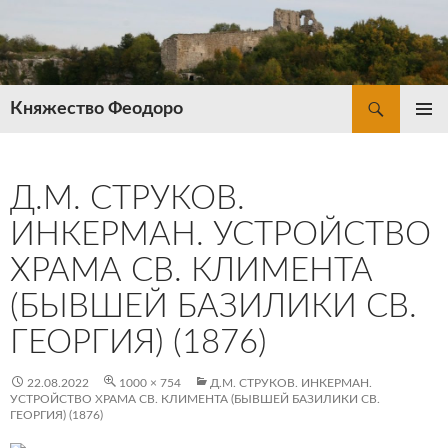
Перейти
к
содержимому
Поиск
Княжество Феодоро
ОСНОВ
МЕНЮ
Д.М. СТРУКОВ.
ИНКЕРМАН. УСТРОЙСТВО
ХРАМА СВ. КЛИМЕНТА
(БЫВШЕЙ БАЗИЛИКИ СВ.
ГЕОРГИЯ) (1876)
22.08.2022
1000 × 754
Д.М. СТРУКОВ. ИНКЕРМАН.
УСТРОЙСТВО ХРАМА СВ. КЛИМЕНТА (БЫВШЕЙ БАЗИЛИКИ СВ.
ГЕОРГИЯ) (1876)