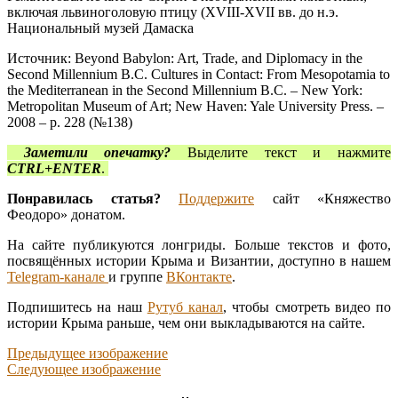
включая львиноголовую птицу (XVIII-XVII вв. до н.э.
Национальный музей Дамаска
Источник: Beyond Babylon: Art, Trade, and Diplomacy in the
Second Millennium B.C. Cultures in Contact: From Mesopotamia to
the Mediterranean in the Second Millennium B.C. – New York:
Metropolitan Museum of Art; New Haven: Yale University Press. –
2008 – р. 228 (№138)
Заметили опечатку?
Выделите текст и нажмите
CTRL+ENTER
.
Понравилась статья?
Поддержите
сайт «Княжество
Феодоро» донатом.
На сайте публикуются лонгриды. Больше текстов и фото,
посвящённых истории Крыма и Византии, доступно в нашем
Telegram-канале
и группе
ВКонтакте
.
Подпишитесь на наш
Рутуб канал
, чтобы смотреть видео по
истории Крыма раньше, чем они выкладываются на сайте.
Предыдущее изображение
Следующее изображение