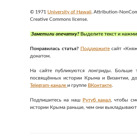
© 1971
University of Hawaii
. Attribution-NonCo
Creative Commons license.
Заметили опечатку?
Выделите текст и нажм
Понравилась статья?
Поддержите
сайт «Княж
донатом.
На сайте публикуются лонгриды. Больше т
посвящённых истории Крыма и Византии, д
Telegram-канале
и группе
ВКонтакте
.
Подпишитесь на наш
Рутуб канал
, чтобы см
истории Крыма раньше, чем они выкладываютс