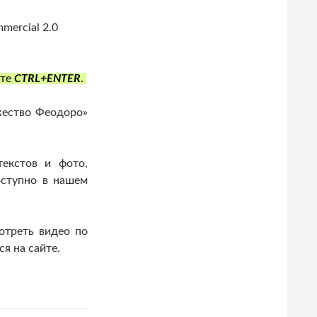
mmercial 2.0
ите
CTRL+ENTER
.
ество Феодоро»
екстов и фото,
оступно в нашем
отреть видео по
я на сайте.