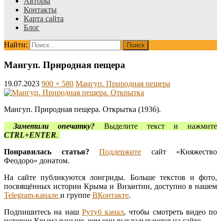
Авторы
Контакты
Карта сайта
Блог
Найти:
Мангуп. Природная пещера
19.07.2023
900 × 580
Мангуп. Природная пещера
Мангуп. Природная пещера. Открытка (1936).
Заметили опечатку?
Выделите текст и нажмите
CTRL+ENTER
.
Понравилась статья?
Поддержите
сайт «Княжество
Феодоро» донатом.
На сайте публикуются лонгриды. Больше текстов и фото,
посвящённых истории Крыма и Византии, доступно в нашем
Telegram-канале
и группе
ВКонтакте
.
Подпишитесь на наш
Рутуб канал
, чтобы смотреть видео по
истории Крыма раньше, чем они выкладываются на сайте.