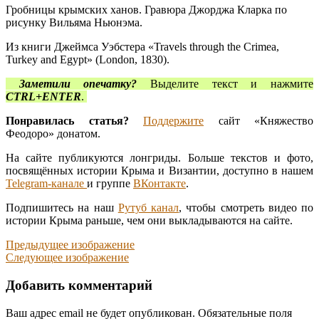
Гробницы крымских ханов. Гравюра Джорджа Кларка по
рисунку Вильяма Ньюнэма.
Из книги Джеймса Уэбстера «Travels through the Crimea,
Turkey and Egypt» (London, 1830).
Заметили опечатку?
Выделите текст и нажмите
CTRL+ENTER
.
Понравилась статья?
Поддержите
сайт «Княжество
Феодоро» донатом.
На сайте публикуются лонгриды. Больше текстов и фото,
посвящённых истории Крыма и Византии, доступно в нашем
Telegram-канале
и группе
ВКонтакте
.
Подпишитесь на наш
Рутуб канал
, чтобы смотреть видео по
истории Крыма раньше, чем они выкладываются на сайте.
Предыдущее изображение
Следующее изображение
Добавить комментарий
Ваш адрес email не будет опубликован.
Обязательные поля