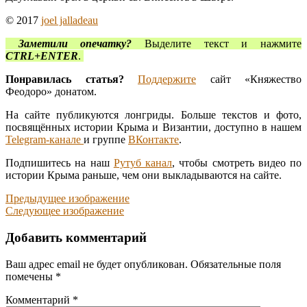
© 2017
joel jalladeau
Заметили опечатку?
Выделите текст и нажмите
CTRL+ENTER
.
Понравилась статья?
Поддержите
сайт «Княжество
Феодоро» донатом.
На сайте публикуются лонгриды. Больше текстов и фото,
посвящённых истории Крыма и Византии, доступно в нашем
Telegram-канале
и группе
ВКонтакте
.
Подпишитесь на наш
Рутуб канал
, чтобы смотреть видео по
истории Крыма раньше, чем они выкладываются на сайте.
Предыдущее изображение
Следующее изображение
Добавить комментарий
Ваш адрес email не будет опубликован.
Обязательные поля
помечены
*
Комментарий
*