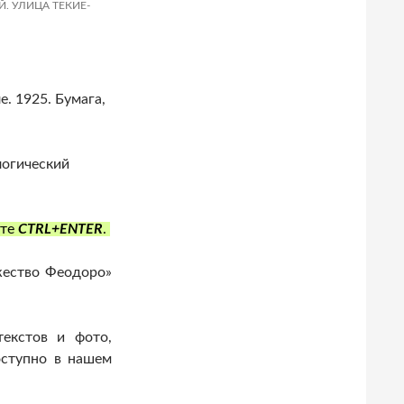
Й. УЛИЦА ТЕКИЕ-
е. 1925. Бумага,
логический
ите
CTRL+ENTER
.
ество Феодоро»
екстов и фото,
оступно в нашем