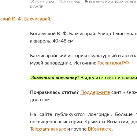
29.05.2023
800 × 546
БОГАЕВСКИЙ. БАХЧИСАРА
МААЛЕ
Богаевский К. Ф. Бахчисарай. Улица Текие-маал
акварель. 40×48 см.
Бахчисарайский историко-культурный и архео
музей-заповедник. Источник:
ГоскаталогРФ
Заметили опечатку?
Выделите текст и нажм
Понравилась статья?
Поддержите
сайт «Княж
донатом.
На сайте публикуются лонгриды. Больше т
посвящённых истории Крыма и Византии, д
Telegram-канале
и группе
ВКонтакте
.