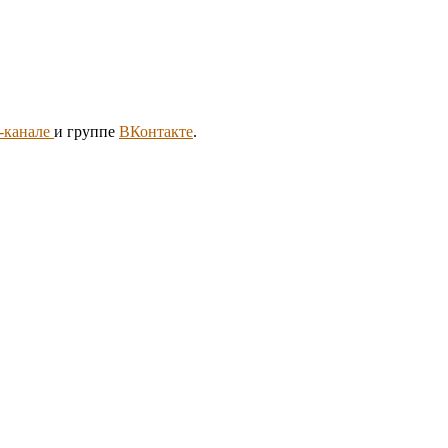
m-канале
и группе
ВКонтакте
.