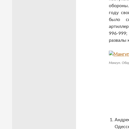
обороны.
году сво
было си
артиллер
996-999; 
развалы 
Мангуп. Обо
Андрее
Одесск