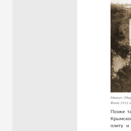
Мангуп. Обор
Фото 1912 г
Позже та
Крымско
плиту и