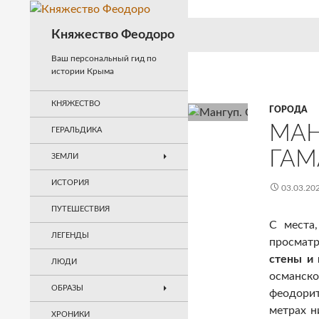
Перейти
к
Поиск
Княжество Феодоро
содержимому
Ваш персональный гид по
истории Крыма
КНЯЖЕСТВО
ГОРОДА
МАН
ГЕРАЛЬДИКА
ГАМ
ЗЕМЛИ
ИСТОРИЯ
03.03.20
ПУТЕШЕСТВИЯ
С места
ЛЕГЕНДЫ
просматр
стены и
ЛЮДИ
османско
ОБРАЗЫ
феодори
метрах н
ХРОНИКИ