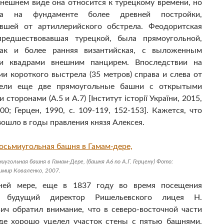
нешнем виде она относится к турецкому времени, но
на на фундаменте более древней постройки,
авшей от артиллерийского обстрела. Феодоритская
предшествовавшая турецкой, была прямоугольной,
как и более ранняя византийская, с выложенным
и квадрами внешним панцирем. Впоследствии на
ии короткого выстрела (35 метров) справа и слева от
вели еще две прямоугольные башни с открытыми
сторонами (А.5 и А.7) [Інститут історії України, 2015,
00; Герцен, 1990, с. 109-119, 152-153]. Кажется, что
зошло в годы правления князя Алексея.
иугольная башня в Гамам-Дере, (башня А6 по А.Г. Герцену) Фото:
имир Коваленко, 2007.
ней мере, еще в 1837 году во время посещения
а будущий директор Ришельевского лицея Н.
ич обратил внимание, что в северо-восточной части
где хорошо уцелел участок стены с пятью башнями,