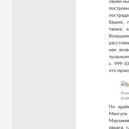
своем ны
построе
пострад
башня, 
также, 
большим
расстоян
нее воз
тыльными 
с. 999-10
это прои
Восьм
Влад
По край
Мангуп
Мурзакев
оврага, 