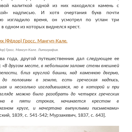
овой калиткой одной из них находился камень с
ской» надписью. И хотя очертания букв почти
ью изгладило время, он усмотрел по углам три
, в одном из которых виднелся крест.
ор) Гросс. Мангуп-Кале. Литография.
ва года, другой путешественник дал следующее ее
 «
В другом месте, в небольшом заломе стены внешней
репости, близ круглой башни, над каменною дверью,
 до половины в землю, есть греческая надпись,
шая и несколько изгладившаяся, но в которой и при
згляде можно было разобрать до четырех греческих
Она в пяти строках, начинается крестом в
разном круге, и начертана выпуклыми письменами
»
кий, 1839, с. 541-542; Мурзакевич, 1837, с. 643].