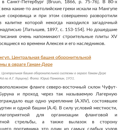
 в Санкт-Петербург [Bruun, 1866, p. 75-76]. В 80-х
X века какие-то анатолийские греки искали на Мангупе
ные сокровища и при этом совершенно разворотили
в калитке которой некогда находился загадочный
 надписью [Латышев, 1897, с. 153-154]. Но дошедшие
описания очень напоминают строительные плиты XV
носящиеся ко времени Алексея и его наследников.
. Центральная башня оборонительной системы в овраге Гамам-Дере
А6 по А.Г. Герцену). Фото: Юрий Панютин, 1951.
воположном фланге северо-восточный склон Чуфут-
-Буруна и проход через так называемую Лагерную
еграждало еще одно укрепление (A.XIV), состоявшее
уртин и одной башни (А.4). В силу условий местности,
лагоприятной для организации фланговой и
стной стрельбы, а также вылазок в сторону
ющего противника это один из самых слабых узлов