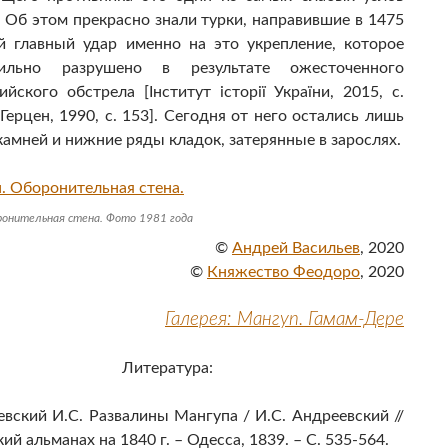
 Об этом прекрасно знали турки, направившие в 1475
й главный удар именно на это укрепление, которое
льно разрушено в результате ожесточенного
ийского обстрела [Інститут історії України, 2015, с.
Герцен, 1990, с. 153]. Сегодня от него остались лишь
камней и нижние ряды кладок, затерянные в зарослях.
ронительная стена. Фото 1981 года
©
Андрей Васильев
, 2020
©
Княжество Феодоро
, 2020
Галерея: Мангуп. Гамам-Дере
Литература:
вский И.С. Развалины Мангупа / И.С. Андреевский //
ий альманах на 1840 г. – Одесса, 1839. – С. 535-564.