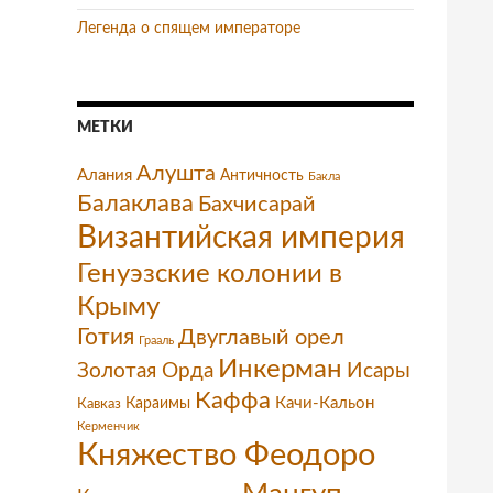
Легенда о спящем императоре
МЕТКИ
Алушта
Алания
Античность
Бакла
Балаклава
Бахчисарай
Византийская империя
Генуэзские колонии в
Крыму
Готия
Двуглавый орел
Грааль
Инкерман
Золотая Орда
Исары
Каффа
Качи-Кальон
Караимы
Кавказ
Керменчик
Княжество Феодоро