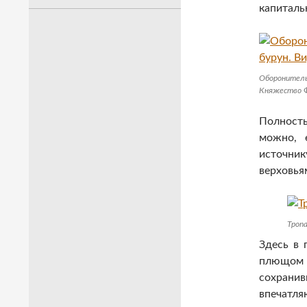
капиталь
Оборонитель
Княжество Ф
Полност
можно, 
источник
верховья
Тропа
Здесь в 
плющом
сохрани
впечатл