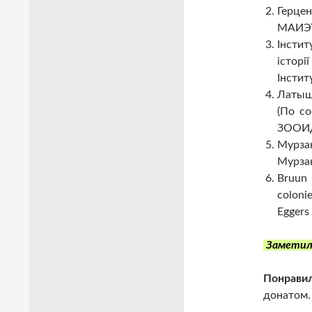
Герцен
МАИЭТ.
Інстит
історі
Інститу
Латыш
(По со
ЗООИД.
Мурза
Мурзак
Bruun 
coloni
Eggers
Заметил
Понравил
донатом.