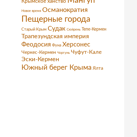
Мангуп
Крымское ханство
Османократия
Новое время
Пещерные города
Судак
Тепе-Кермен
Старый Крым
Сюйрень
Трапезундская империя
Феодосия
Херсонес
Фуна
Чуфут-Кале
Черкес-Кермен
Чоргунь
Эски-Кермен
Южный берег Крыма
Ялта