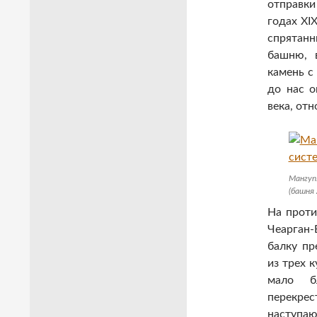
отправки
годах XI
спрятан
башню, 
камень с
до нас 
века, от
Мангуп
(башня 
На проти
Чеарган
балку пр
из трех к
мало б
перекре
наступа