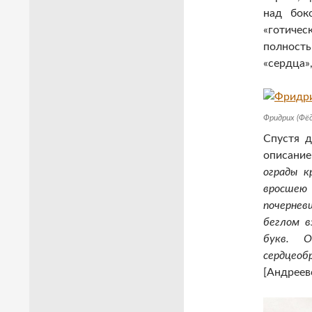
над бок
«готиче
полност
«сердца»
Фридрих (Фёд
Спустя д
описание:
ограды к
вросшею
почернев
беглом в
букв. 
сердцеоб
[Андреевс