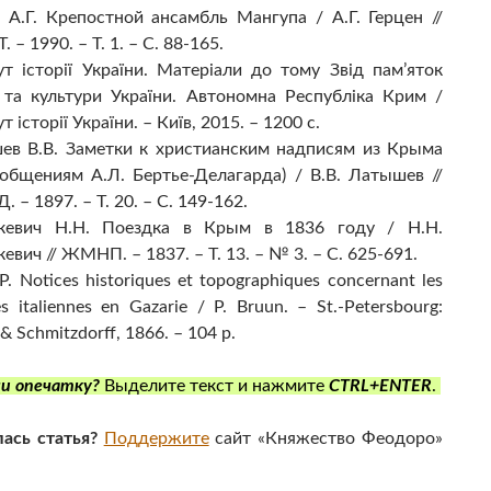
 А.Г. Крепостной ансамбль Мангупа / А.Г. Герцен //
 – 1990. – Т. 1. – С. 88-165.
ут історії України. Матеріали до тому Звід пам’яток
ї та культури України. Автономна Республіка Крим /
т історії України. – Київ, 2015. – 1200 с.
ев В.В. Заметки к христианским надписям из Крыма
общениям А.Л. Бертье-Делагарда) / В.В. Латышев //
 – 1897. – Т. 20. – С. 149-162.
кевич Н.Н. Поездка в Крым в 1836 году / Н.Н.
евич // ЖМНП. – 1837. – Т. 13. – № 3. – С. 625-691.
P. Notices historiques et topographiques concernant les
es italiennes en Gazarie / P. Bruun. – St.-Petersbourg:
 & Schmitzdorff, 1866. – 104 p.
и опечатку?
Выделите текст и нажмите
CTRL+ENTER
.
ась статья?
Поддержите
сайт «Княжество Феодоро»