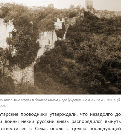
онительные стены и башни в Гамам-Дере (укрепление А XV по А.Г.Герцену).
ода.
тарские проводники утверждали, что незадолго до
й войны некий русский князь распорядился вынуть
 отвести ее в Севастополь с целью последующей