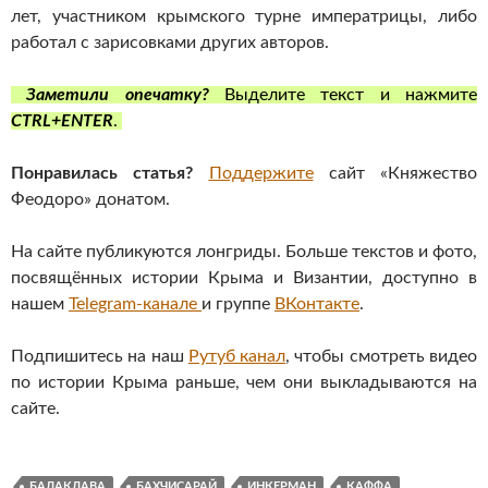
лет, участником крымского турне императрицы, либо
работал с зарисовками других авторов.
Заметили опечатку?
Выделите текст и нажмите
CTRL+ENTER
.
Понравилась статья?
Поддержите
сайт «Княжество
Феодоро» донатом.
На сайте публикуются лонгриды. Больше текстов и фото,
посвящённых истории Крыма и Византии, доступно в
нашем
Telegram-канале
и группе
ВКонтакте
.
Подпишитесь на наш
Рутуб канал
, чтобы смотреть видео
по истории Крыма раньше, чем они выкладываются на
сайте.
БАЛАКЛАВА
БАХЧИСАРАЙ
ИНКЕРМАН
КАФФА