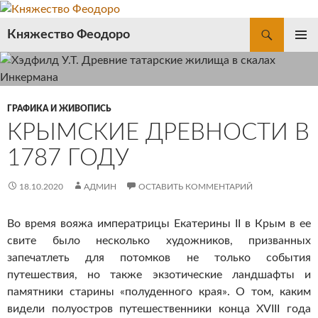
Перейти
к
Поиск
Княжество Феодоро
содержимому
ОСНОВ
МЕНЮ
ГРАФИКА И ЖИВОПИСЬ
КРЫМСКИЕ ДРЕВНОСТИ В
1787 ГОДУ
18.10.2020
АДМИН
ОСТАВИТЬ КОММЕНТАРИЙ
Во время вояжа императрицы Екатерины II в Крым в ее
свите было несколько художников, призванных
запечатлеть для потомков не только события
путешествия, но также экзотические ландшафты и
памятники старины «полуденного края». О том, каким
видели полуостров путешественники конца XVIII года