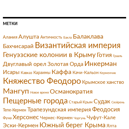
МЕТКИ
Балаклава
Алушта
Алания
Античность
Бакла
Византийская империя
Бахчисарай
Генуэзские колонии в Крыму
Готия
Грааль
Инкерман
Двуглавый орел
Золотая Орда
Каффа
Исары
Качи-Кальон
Караимы
Кавказ
Керменчик
Княжество Феодоро
Крымское ханство
Мангуп
Османократия
Новое время
Пещерные города
Судак
Старый Крым
Сюйрень
Феодосия
Трапезундская империя
Тепе-Кермен
Херсонес
Чуфут-Кале
Черкес-Кермен
Фуна
Чоргунь
Южный берег Крыма
Эски-Кермен
Ялта