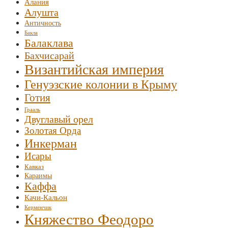
Алания
Алушта
Античность
Бакла
Балаклава
Бахчисарай
Византийская империя
Генуэзские колонии в Крыму
Готия
Грааль
Двуглавый орел
Золотая Орда
Инкерман
Исары
Кавказ
Караимы
Каффа
Качи-Кальон
Керменчик
Княжество Феодоро