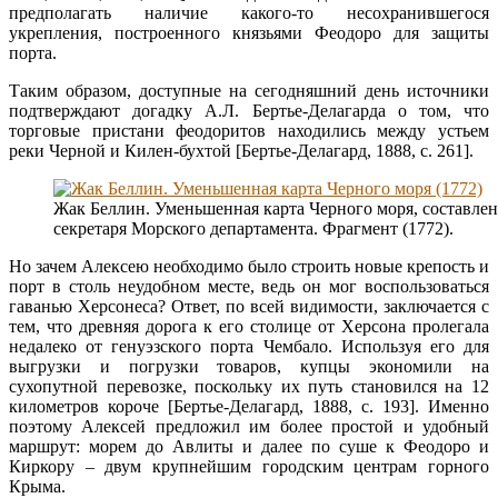
предполагать наличие какого-то несохранившегося
укрепления, построенного князьями Феодоро для защиты
порта.
Таким образом, доступные на сегодняшний день источники
подтверждают догадку А.Л. Бертье-Делагарда о том, что
торговые пристани феодоритов находились между устьем
реки Черной и Килен-бухтой [Бертье-Делагард, 1888, с. 261].
Жак Беллин. Уменьшенная карта Черного моря, составленн
секретаря Морского департамента. Фрагмент (1772).
Но зачем Алексею необходимо было строить новые крепость и
порт в столь неудобном месте, ведь он мог воспользоваться
гаванью Херсонеса? Ответ, по всей видимости, заключается с
тем, что древняя дорога к его столице от Херсона пролегала
недалеко от генуэзского порта Чембало. Используя его для
выгрузки и погрузки товаров, купцы экономили на
сухопутной перевозке, поскольку их путь становился на 12
километров короче [Бертье-Делагард, 1888, с. 193]. Именно
поэтому Алексей предложил им более простой и удобный
маршрут: морем до Авлиты и далее по суше к Феодоро и
Киркору – двум крупнейшим городским центрам горного
Крыма.