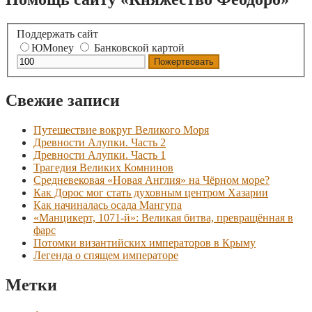
Поддержать сайт
ЮMoney
Банковской картой
Свежие записи
Путешествие вокруг Великого Моря
Древности Алупки. Часть 2
Древности Алупки. Часть 1
Трагедия Великих Комнинов
Средневековая «Новая Англия» на Чёрном море?
Как Дорос мог стать духовным центром Хазарии
Как начиналась осада Мангупа
«Манцикерт, 1071-й»: Великая битва, превращённая в
фарс
Потомки византийских императоров в Крыму
Легенда о спящем императоре
Метки