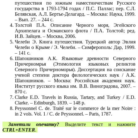
путешествия по южным наместничествам Русского
государства в 1793-1794 годах / П.С. Паллас; пер. С.Л.
Белявская, А.Л. Бертье-Делагард. – Москва: Наука, 1999.
– Вып. 27. – 244 с.
Толстой П.А. Описание Черного моря, Эгейского
Архипелага и Османского флота / П.А. Толстой; ред.
И.В. Зайцев. – Москва, 2006.
Челеби Э. Книга путешествия. Турецкий автор Эвлия
Челеби о Крыме / Э. Челеби. – Симферополь: Дар, 1999.
– 141 с.
Шапошников А.К. Языковые древности Северного
Причерномрья (Этимология языковых реликтов
Северного Причерноморья). Диссертация на соискание
ученой степени доктора филологических наук / А.К.
Шапошников. – Москва: Российская академия наук.
Институт русского языка им. В.В. Виноградова, 2007. –
870 с.
Clarke E.D. Travels in Russia, Tartary, and Turkey / E.D.
Clarke. – Edinburgh, 1839. – 148 p.
Peyssonnel C. de. Traité sur le commerce de la mer Noire :
in 2 vols. Vol. 1 / C. de Peyssonnel. – Paris, 1787.
Заметили опечатку?
Выделите текст и нажмите
CTRL+ENTER
.