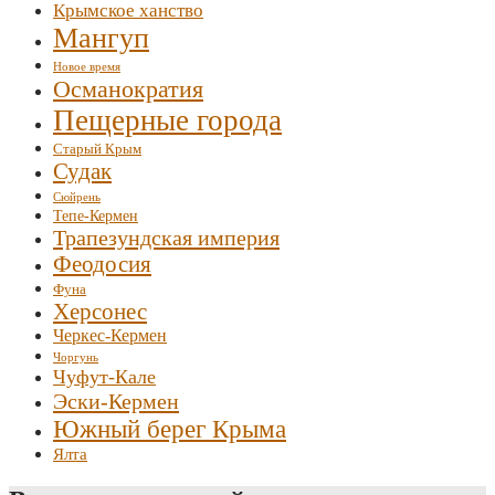
Крымское ханство
Мангуп
Новое время
Османократия
Пещерные города
Старый Крым
Судак
Сюйрень
Тепе-Кермен
Трапезундская империя
Феодосия
Фуна
Херсонес
Черкес-Кермен
Чоргунь
Чуфут-Кале
Эски-Кермен
Южный берег Крыма
Ялта