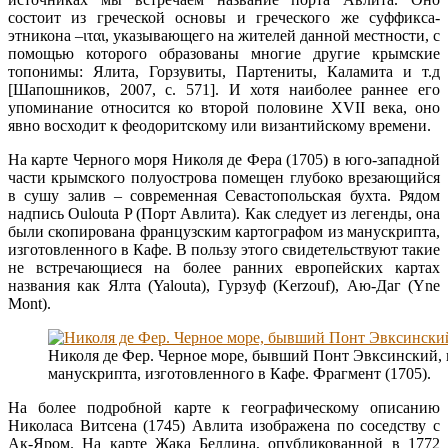
состоит из греческой основы и греческого же суффикса-
этникона –ιται, указывающего на жителей данной местности, с
помощью которого образованы многие другие крымские
топонимы: Ялита, Горзувиты, Партениты, Каламита и т.д
[Шапошников, 2007, с. 571]. И хотя наиболее раннее его
упоминание относится ко второй половине XVII века, оно
явно восходит к феодоритскому или византийскому времени.
На карте Черного моря Николя де Фера (1705) в юго-западной
части крымского полуострова помещен глубоко врезающийся
в сушу залив – современная Севастопольская бухта. Рядом
надпись Oulouta P (Порт Авлита). Как следует из легенды, она
были скопирована французским картографом из манускрипта,
изготовленного в Кафе. В пользу этого свидетельствуют такие
не встречающиеся на более ранних европейских картах
названия как Ялта (Yalouta), Гурзуф (Kerzouf), Аю-Даг (Yne
Mont).
Николя де Фер. Черное море, бывший Понт Эвксинский, 
манускрипта, изготовленного в Кафе. Фрагмент (1705).
На более подробной карте к географическому описанию
Николаса Витсена (1745) Авлита изображена по соседству с
Ак-Яром. На карте Жака Беллина, опубликованной в 1772