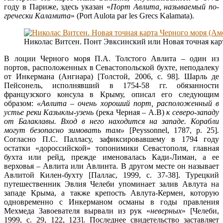
году в Париже, здесь указан «
Порт Авлита, называемый по-
гречески Каламита
» (Port Aulota par les Grecs Kalamata).
Николас Витсен. Понт Эвксинский или Новая точная карт
В лоции Черного моря П.А. Толстого Авлита – один из
портов, расположенных в Севастопольской бухте, неподалеку
от Инкермана (Ангиара) [Толстой, 2006, с. 98]. Шарль де
Пейсонель, исполнявший в 1754-58 гг. обязанности
французского консула в Крыму, описал его следующим
образом:
«Авлита – очень хороший порт, расположенный в
устье реки Казыклы-узень
(река Черная – А.В)
к северо-западу
от Балаклавы. Вход в него находится на западе. Корабли
могут безопасно зимовать там»
[Peyssonnel, 1787, p. 25]
.
Согласно П.С. Палласу, зафиксировавшему в 1794 году
остатки «дороссийской» топонимики Севастополя, главная
бухта или рейд, прежде именовалась Кади-Лиман, а ее
верховья – Авлита или Авлинта. В другом месте он называет
Авлитой Килен-бухту [Паллас, 1999, с. 37-38]. Турецкий
путешественник Эвлия Челеби упоминает залив Авлута на
западе Крыма, а также крепость Авлута-Кермен, которую
одновременно с Инкерманом османы в годы правления
Мехмеда Завоевателя вырвали из рук «
неверных
» [Челеби,
1999, с. 29, 122, 123]. Последнее свидетельство заставляет