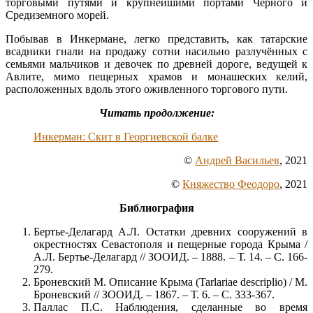
торговыми путями и крупнейшими портами Черного и
Средиземного морей.
Побывав в Инкермане, легко представить, как татарские
всадники гнали на продажу сотни насильно разлучённых с
семьями мальчиков и девочек по древней дороге, ведущей к
Авлите, мимо пещерных храмов и монашеских келий,
расположенных вдоль этого оживленного торгового пути.
Читать продолжение:
Инкерман: Скит в Георгиевской балке
©
Андрей Васильев
, 2021
©
Княжество Феодоро
, 2021
Библиография
Бертье-Делагард А.Л. Остатки древних сооружений в
окрестностях Севастополя и пещерные города Крыма /
А.Л. Бертье-Делагард // ЗООИД. – 1888. – Т. 14. – С. 166-
279.
Броневский М. Описание Крыма (Tarlariae descriplio) / М.
Броневский // ЗООИД. – 1867. – Т. 6. – С. 333-367.
Паллас П.С. Наблюдения, сделанные во время