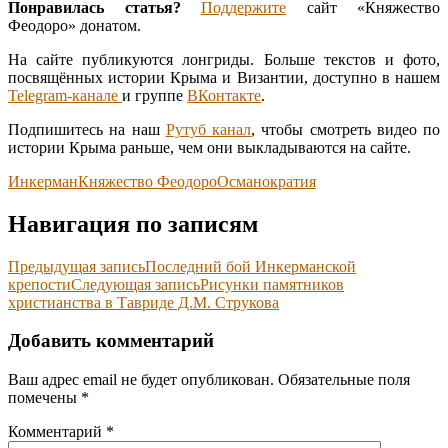
Понравилась статья?
Поддержите
сайт «Княжество
Феодоро» донатом.
На сайте публикуются лонгриды. Больше текстов и фото,
посвящённых истории Крыма и Византии, доступно в нашем
Telegram-канале
и группе
ВКонтакте
.
Подпишитесь на наш
Рутуб канал
, чтобы смотреть видео по
истории Крыма раньше, чем они выкладываются на сайте.
Инкерман
Княжество Феодоро
Османократия
Навигация по записям
Предыдущая запись
Последний бой Инкерманской
крепости
Следующая запись
Рисунки памятников
христианства в Тавриде Д.М. Струкова
Добавить комментарий
Ваш адрес email не будет опубликован.
Обязательные поля
помечены
*
Комментарий
*