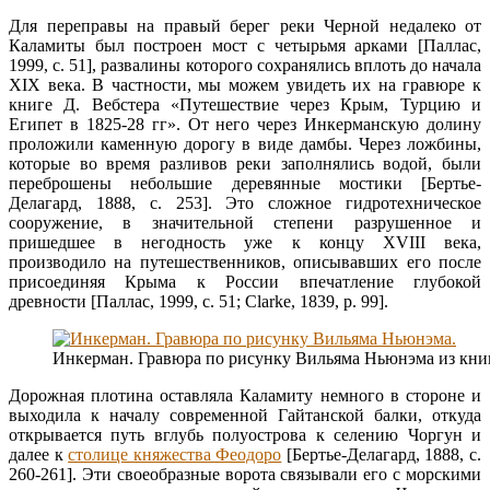
Для переправы на правый берег реки Черной недалеко от
Каламиты был построен мост с четырьмя арками [Паллас,
1999, с. 51], развалины которого сохранялись вплоть до начала
XIX века. В частности, мы можем увидеть их на гравюре к
книге Д. Вебстера «Путешествие через Крым, Турцию и
Египет в 1825-28 гг». От него через Инкерманскую долину
проложили каменную дорогу в виде дамбы. Через ложбины,
которые во время разливов реки заполнялись водой, были
переброшены небольшие деревянные мостики [Бертье-
Делагард, 1888, с. 253]. Это сложное гидротехническое
сооружение, в значительной степени разрушенное и
пришедшее в негодность уже к концу ΧVIII века,
производило на путешественников, описывавших его после
присоединяя Крыма к России впечатление глубокой
древности [Паллас, 1999, с. 51; Clarke, 1839, p. 99].
Инкерман. Гравюра по рисунку Вильяма Ньюнэма из книги «
Дорожная плотина оставляла Каламиту немного в стороне и
выходила к началу современной Гайтанской балки, откуда
открывается путь вглубь полуострова к селению Чоргун и
далее к
столице княжества Феодоро
[Бертье-Делагард, 1888, с.
260-261]. Эти своеобразные ворота связывали его с морскими