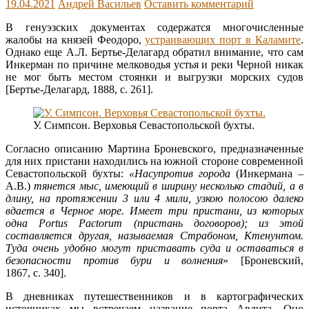
19.04.2021
Андрей Васильев
Оставить комментарий
В генуэзских документах содержатся многочисленные
жалобы на князей Феодоро,
устраивающих порт в Каламите
.
Однако еще А.Л. Бертье-Делагард обратил внимание, что сам
Инкерман по причине мелководья устья и реки Черной никак
не мог быть местом стоянки и выгрузки морских судов
[Бертье-Делагард, 1888, с. 261].
У. Симпсон. Верховья Севастопольской бухты.
Согласно описанию Мартина Броневского, предназначенные
для них пристани находились на южной стороне современной
Севастопольской бухты:
«Насупротив города
(Инкермана –
А.В.)
тянется мыс, имеющий в ширину несколько стадий, а в
длину, на протяжении 3 или 4 мили, узкою полосою далеко
вдается в Черное море. Имеет три пристани, из которых
одна Portus Pactorum (пристань договоров); из этой
составляется другая, называемая Страбоном, Ктенунтом.
Туда очень удобно могут приставать суда и оставаться в
безопасности против бури и волнения
» [Броневский,
1867, с. 340].
В дневниках путешественников и в картографических
источниках мы встречаем название порта Авлита. Оно