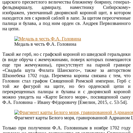
царского пресветлого величества ближнему боярину, генерал-
фельдмаршалу, адмиралу, наместнику Сибирскому»
изображен, увенчанный дворянской короной щит, в котором
находится лев с кривой саблей в лапе. За щитом пересеченные
палица и булава, а под ним орден св. Андрея Первозванного
на цепи.
Медаль в честь Ф.А. Головина
Такой же герб, но с графской короной из шведской геральдики
(в виде обруча с жемчужинами, поверх которых помещаются
еще три жемчужины), присутствует на парной гравюре
«Свадьба шута Филата Шанского», также за авторством
Шхонебека 1702 года. Перемена короны связана с тем, что
Головин стал графом Священной Римской империи. Герб с
той же фигурой на щите, но без орденской цепи и
перекрещенных палицы и булавы и с дворянской короной
можно увидеть на «Карте Белого моря», посвященной сыну
Ф.А. Головина – Ивану Фёдоровичу [Емелин, 2015, с. 53-54].
Фрагмент карты Белого моря, гравированной Адрианом Ш
Только при получении Ф.А. Головиным в ноябре 1702 году