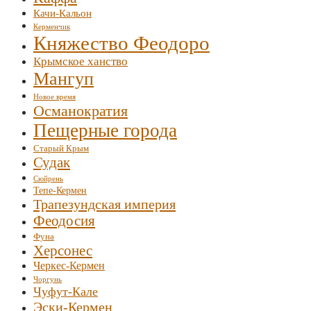
Качи-Кальон
Керменчик
Княжество Феодоро
Крымское ханство
Мангуп
Новое время
Османократия
Пещерные города
Старый Крым
Судак
Сюйрень
Тепе-Кермен
Трапезундская империя
Феодосия
Фуна
Херсонес
Черкес-Кермен
Чоргунь
Чуфут-Кале
Эски-Кермен