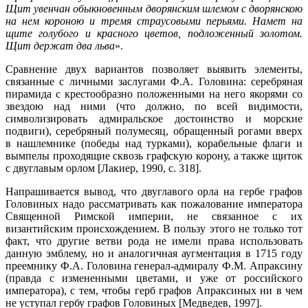
Щит увенчан обыкновенным дворянским шлемом с дворянскою
на нем короною и тремя страусовыми перьями. Намет на
щите голубого и красного цветов, подложенный золотом.
Щит держат два льва
».
Сравнение двух вариантов позволяет выявить элементы,
связанные с личными заслугами Ф.А. Головина: серебряная
пирамида с крестообразно положенными на него якорями со
звездою над ними (что должно, по всей видимости,
символизировать адмиральское достоинство и морские
подвиги), серебряный полумесяц, обращенный рогами вверх
в нашлемнике (победы над турками), корабельные флаги и
вымпелы проходящие сквозь графскую корону, а также щиток
с двуглавым орлом [Лакиер, 1990, с. 318].
Напрашивается вывод, что двуглавого орла на гербе графов
Головиных надо рассматривать как пожалование императора
Священной Римской империи, не связанное с их
византийским происхождением. В пользу этого не только тот
факт, что другие ветви рода не имели права использовать
данную эмблему, но и аналогичная аугментация в 1715 году
преемнику Ф.А. Головина генерал-адмиралу Ф.М. Апраксину
(правда с измененными цветами, и уже от российского
императора), с тем, чтобы герб графов Апраксиных ни в чем
не уступал гербу графов Головиных [Медведев, 1997].