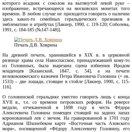
которого всадник с соколом на вытянутой левой руке –
изображение, встречающееся на московских монетах того
времени. В любом случае не приходится говорить о наличии
здесь каких-то семейных геральдических признаков в
эмблематике и атрибутах [Лакиер, 1990, с. 119-120; Соболева,
1991, с. 184-185 (№147-148)].
Печать Д.В. Ховрина
На древней печати, хранившейся в XIX в. в церковной
ризнице храма села Навоспасское, принадлежавшей кому-то
из Головиных, была вырезана сцена избиения Иродом
младенцев [Казанский, 1847, с. 54], а на печати
великокняжеского казначея Петра Ивановича Головина (+ ок.
1533) – две лошади, стоящие в стойле [Лакиер, 1990, с. 115-
116].
О головинской геральдике уместно говорить лишь с конца
XVII в., т.е. со времени петровских реформ. На реверсе
медали, отчеканенной в 1698 году в честь Фёдора
Алексеевича Головина помещен стоящий на задних лапах
коронованный лев с мечом. На гравированной в 1701 году
Адрианом Шхонебеком карте «Восточная часть Азовского
моря», посвященной «Фёдору Алексеевичу Головину, его