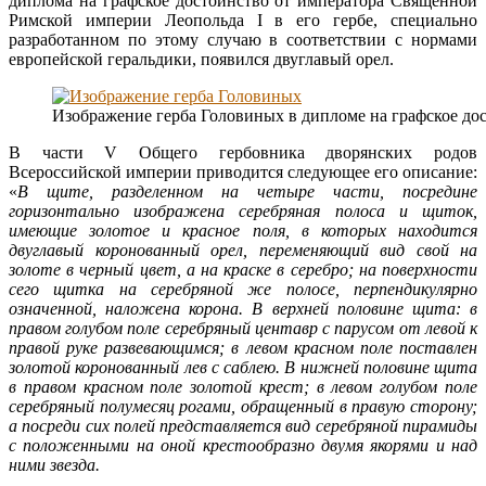
диплома на графское достоинство от императора Священной
Римской империи Леопольда I в его гербе, специально
разработанном по этому случаю в соответствии с нормами
европейской геральдики, появился двуглавый орел.
Изображение герба Головиных в дипломе на графское до
В части V Общего гербовника дворянских родов
Всероссийской империи приводится следующее его описание:
«
В щите, разделенном на четыре части, посредине
горизонтально изображена серебряная полоса и щиток,
имеющие золотое и красное поля, в которых находится
двуглавый коронованный орел, переменяющий вид свой на
золоте в черный цвет, а на краске в серебро; на поверхности
сего щитка на серебряной же полосе, перпендикулярно
означенной, наложена корона. В верхней половине щита: в
правом голубом поле серебряный центавр с парусом от левой к
правой руке развевающимся; в левом красном поле поставлен
золотой коронованный лев с саблею. В нижней половине щита
в правом красном поле золотой крест; в левом голубом поле
серебряный полумесяц рогами, обращенный в правую сторону;
а посреди сих полей представляется вид серебряной пирамиды
с положенными на оной крестообразно двумя якорями и над
ними звезда.