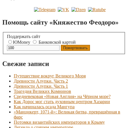
Помощь сайту «Княжество Феодоро»
Поддержать сайт
ЮMoney
Банковской картой
Свежие записи
Путешествие вокруг Великого Моря
Древности Алупки. Часть 2
Древности Алупки. Часть 1
Трагедия Великих Комнинов
Средневековая «Новая Англия» на Чёрном море?
Как Дорос мог стать духовным центром Хазарии
Как начиналась осада Мангупа
«Манцикерт, 1071-й»: Великая битва, превращённая в
фарс
Потомки византийских императоров в Крыму
Легенда о спящем императоре