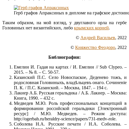
Герб графов Апраксиных в дипломе на графское достоинс
Таким образом, на мой взгляд, у двуглавого орла на гербе
Головиных нет византийских, либо
крымских корней
.
©
Андрей Васильев
, 2022
©
Княжество Феодоро
, 2022
Библиография:
Емелин И. Гадая на картах / И. Емелин // Sub Clypeo. –
2015. – № 8. – С. 50-57.
Казанский П.С. Село Новоспаское, Деденево тожъ, и
родословная Головиныхъ, владѣльцевъ онаго. Сочиненіе
П. К. / П.С. Казанский. – Москва, 1847. – 194 с.
Лакиер А.Б. Русская геральдика / А.Б. Лакиер. – Москва:
Книга, 1990. – 432 с.
Медведев М.Ю. Роль профессиональных концепций в
формировании российской геральдики [Электронный
ресурс] / М.Ю. Медведев. – Режим доступа:
http://ogerbah.ru/heraldry-science/papers/731-medv-role.
Соболева Н.А. Русские печати / Н.А. Соболева. –