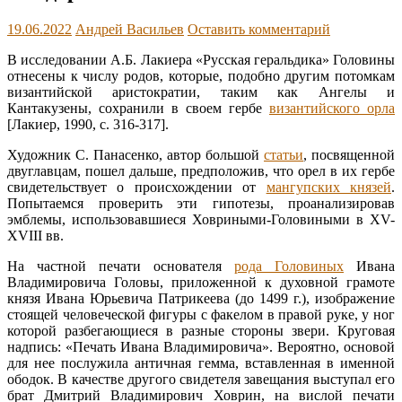
19.06.2022
Андрей Васильев
Оставить комментарий
В исследовании А.Б. Лакиера «Русская геральдика» Головины
отнесены к числу родов, которые, подобно другим потомкам
византийской аристократии, таким как Ангелы и
Кантакузены, сохранили в своем гербе
византийского орла
[Лакиер, 1990, с. 316-317].
Художник С. Панасенко, автор большой
статьи
, посвященной
двуглавцам, пошел дальше, предположив, что орел в их гербе
свидетельствует о происхождении от
мангупских князей
.
Попытаемся проверить эти гипотезы, проанализировав
эмблемы, использовавшиеся Ховриными-Головиными в XV-
XVIII вв.
На частной печати основателя
рода Головиных
Ивана
Владимировича Головы, приложенной к духовной грамоте
князя Ивана Юрьевича Патрикеева (до 1499 г.), изображение
стоящей человеческой фигуры с факелом в правой руке, у ног
которой разбегающиеся в разные стороны звери. Круговая
надпись: «Печать Ивана Владимировича». Вероятно, основой
для нее послужила античная гемма, вставленная в именной
ободок. В качестве другого свидетеля завещания выступал его
брат Дмитрий Владимирович Ховрин, на вислой печати