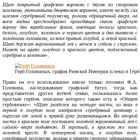
Щит покрытый графскою короною с двумя по сторонам
шлемами, увенчанными дворянскою короною, имеет между сих
шлемов серебряный полумесяц, рогами обращенный вверх, на
коем видны крестообразно проходящие сквозь графскую
корону два корабельные флага, имеющие полосы красного,
белого, голубого, золотого и черного цветов и два вымпела с
золотыми головками, из коих правый голубой, а левой красный.
Щит держат коронованный лев с мечем и соболь с стрелою.
Намет на щите голубого и красного цветов, подложенный
серебром и золотом
».
Герб Головиных, графов Римской Империи (слева) и Герб
Право на его использование имели только потомки Ф.А.
Головина, наследовавшие графский титул, тогда как
представители других ветвей семьи, пользовались более
простым гербом, описание которого также есть в «Общем
гербовнике»: «
Щит разделен на четыре части, из коих в
первой в голубом поле изображен серебряный центавр с
парусом от левой к правой руке развевающимся. Во второй
части в красном поле поставлен золотой коронованный лев с
саблею вверх подъятою. В третьей, в красном же поле
золотой крест. В четвертой части, в голубом поле,
серебряный полумесяц, рогами в правую сторону обращенный.