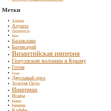
Метки
Алания
Алушта
Античность
Бакла
Балаклава
Бахчисарай
Византийская империя
Генуэзские колонии в Крыму
Готия
Грааль
Двуглавый орел
Золотая Орда
Инкерман
Исары
Кавказ
Караимы
Каффа