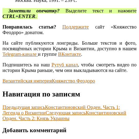
Москва: Наука, 1991. – 239 с.
Заметили опечатку?
Выделите текст и нажмите
CTRL+ENTER
.
Понравилась статья?
Поддержите
сайт «Княжество
Феодоро» донатом.
На сайте публикуются лонгриды. Больше текстов и фото,
посвящённых истории Крыма и Византии, доступно в нашем
Telegram-канале
и группе
ВКонтакте
.
Подпишитесь на наш
Рутуб канал
, чтобы смотреть видео по
истории Крыма раньше, чем они выкладываются на сайте.
Византийская империя
Княжество Феодоро
Навигация по записям
Предыдущая запись
Константиновский Орден. Часть 1:
Легенда о Византии
Следующая запись
Константиновский
Орден. Часть 2: Князь Украины
Добавить комментарий