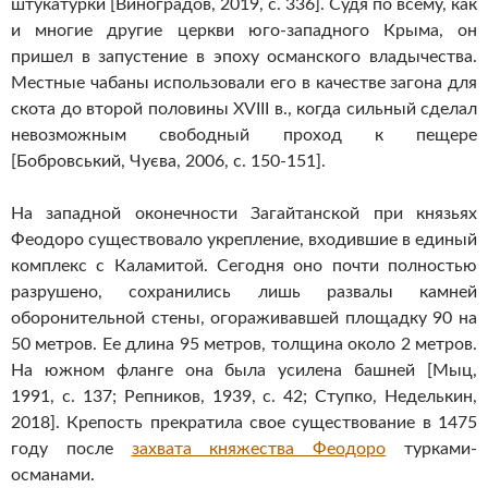
штукатурки [Виноградов, 2019, с. 336]. Судя по всему, как
и многие другие церкви юго-западного Крыма, он
пришел в запустение в эпоху османского владычества.
Местные чабаны использовали его в качестве загона для
скота до второй половины XVIII в., когда сильный сделал
невозможным свободный проход к пещере
[Бобровський, Чуєва, 2006, с. 150-151].
На западной оконечности Загайтанской при князьях
Феодоро существовало укрепление, входившие в единый
комплекс с Каламитой. Сегодня оно почти полностью
разрушено, сохранились лишь развалы камней
оборонительной стены, огораживавшей площадку 90 на
50 метров. Ее длина 95 метров, толщина около 2 метров.
На южном фланге она была усилена башней [Мыц,
1991, с. 137; Репников, 1939, с. 42; Ступко, Неделькин,
2018]. Крепость прекратила свое существование в 1475
году после
захвата княжества Феодоро
турками-
османами.