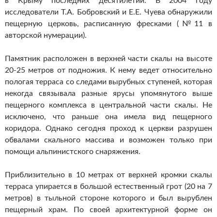
в Крыму последних десятилетий. В 2004 году
исследователи Т.А. Бобровский и Е.Е. Чуева обнаружили
пещерную церковь, расписанную фресками (№11 в
авторской нумерации).
Памятник расположен в верхней части скалы на высоте
20-25 метров от подножия. К нему ведет относительно
пологая терраса со следами вырубных ступеней, которая
некогда связывала разные ярусы упомянутого выше
пещерного комплекса в центральной части скалы. Не
исключено, что раньше она имела вид пещерного
коридора. Однако сегодня проход к церкви разрушен
обвалами скального массива и возможен только при
помощи альпинистского снаряжения.
Приблизительно в 10 метрах от верхней кромки скалы
терраса упирается в большой естественный грот (20 на 7
метров) в тыльной стороне которого и был вырублен
пещерный храм. По своей архитектурной форме он