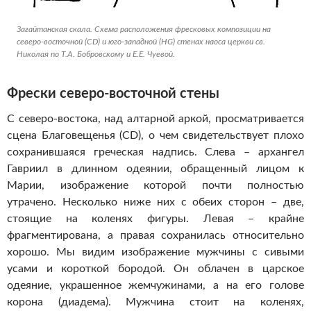
Загайтанская скала. Схема расположения фресковых композиции на
северо-восточной (CD) и юго-западной (HG) стенах наоса церкви св.
Николая по Т.А. Бобровскому и Е.Е. Чуевой.
Фрески северо-восточной стены
С северо-востока, над алтарной аркой, просматривается
сцена Благовещенья (CD), о чем свидетельствует плохо
сохранившаяся греческая надпись. Слева – архангел
Гавриил в длинном одеянии, обращенный лицом к
Марии, изображение которой почти полностью
утрачено. Несколько ниже них с обеих сторон – две,
стоящие на коленях фигуры. Левая – крайне
фрагментирована, а правая сохранилась относительно
хорошо. Мы видим изображение мужчины с сивыми
усами и короткой бородой. Он облачен в царское
одеяние, украшенное жемчужинами, а на его голове
корона (диадема). Мужчина стоит на коленях,