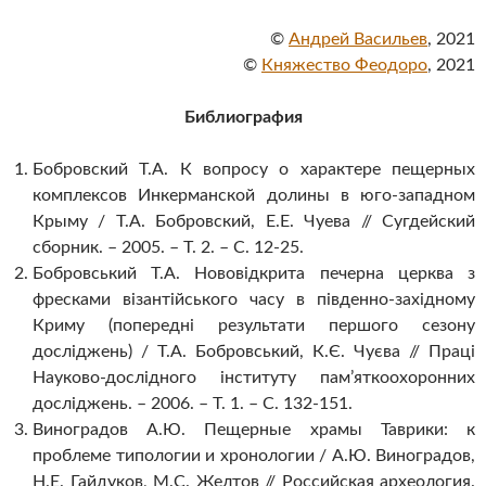
©
Андрей Васильев
, 2021
©
Княжество Феодоро
, 2021
Библиография
Бобровский Т.А. К вопросу о характере пещерных
комплексов Инкерманской долины в юго-западном
Крыму / Т.А. Бобровский, Е.Е. Чуева // Сугдейский
сборник. – 2005. – Т. 2. – С. 12-25.
Бобровський Т.А. Нововідкрита печерна церква з
фресками візантійського часу в південно-західному
Криму (попередні результати першого сезону
дослiджень) / Т.А. Бобровський, К.Є. Чуєва // Праці
Науково-дослідного інституту пам’яткоохоронних
досліджень. – 2006. – Т. 1. – С. 132-151.
Виноградов А.Ю. Пещерные храмы Таврики: к
проблеме типологии и хронологии / А.Ю. Виноградов,
Н.Е. Гайдуков, М.С. Желтов // Российская археология.