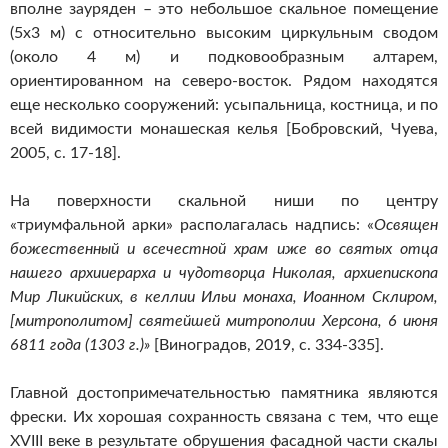
вполне зауряден – это небольшое скальное помещение
(5х3 м) с относительно высоким циркульным сводом
(около 4 м) и подковообразным алтарем,
ориентированном на северо-восток. Рядом находятся
еще несколько сооружений: усыпальница, костница, и по
всей видимости монашеская келья [Бобровский, Чуева,
2005, с. 17-18].
На поверхности скальной ниши по центру
«триумфальной арки» располагалась надпись: «
Освящен
божественный и всечестной храм иже во святых отца
нашего архииерарха и чудотворца Николая, архиепископа
Мир Ликийских, в келлии Ильи монаха, Иоанном Склиром,
[митрополитом] святейшей митрополии Херсона, 6 июня
6811 года (1303 г.)»
[Виноградов, 2019, с. 334-335].
Главной достопримечательностью памятника являются
фрески. Их хорошая сохранность связана с тем, что еще
XVIII веке в результате обрушения фасадной части скалы