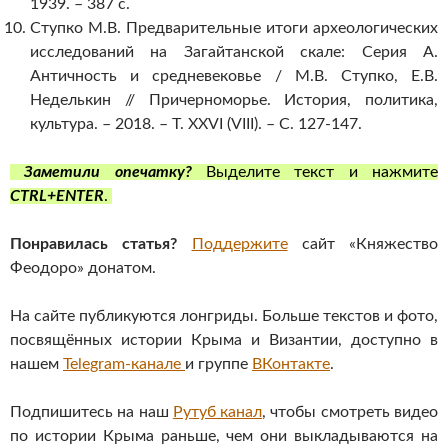
1939. – 387 с.
Ступко М.В. Предварительные итоги археологических
исследований на Загайтанской скале: Серия А.
Античность и средневековье / М.В. Ступко, Е.В.
Неделькин // Причерноморье. История, политика,
культура. – 2018. – Т. XXVI (VIII). – С. 127-147.
Заметили опечатку?
Выделите текст и нажмите
CTRL+ENTER
.
Понравилась статья?
Поддержите
сайт «Княжество
Феодоро» донатом.
На сайте публикуются лонгриды. Больше текстов и фото,
посвящённых истории Крыма и Византии, доступно в
нашем
Telegram-канале
и группе
ВКонтакте
.
Подпишитесь на наш
Рутуб канал
, чтобы смотреть видео
по истории Крыма раньше, чем они выкладываются на