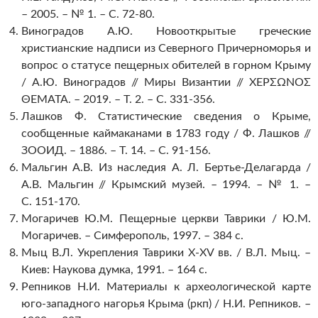
– 2005. – № 1. – С. 72-80.
Виноградов А.Ю. Новооткрытые греческие
христианские надписи из Северного Причерноморья и
вопрос о статусе пещерных обителей в горном Крыму
/ А.Ю. Виноградов // Миры Византии // ΧΕΡΣΩΝΟΣ
ΘΕΜΑΤΑ. – 2019. – Т. 2. – С. 331-356.
Лашков Ф. Статистические сведения о Крыме,
сообщенные каймаканами в 1783 году / Ф. Лашков //
ЗООИД. – 1886. – Т. 14. – С. 91-156.
Мальгин А.В. Из наследия А. Л. Бертье-Делагарда /
А.В. Мальгин // Крымский музей. – 1994. – № 1. –
С. 151-170.
Могаричев Ю.М. Пещерные церкви Таврики / Ю.М.
Могаричев. – Симферополь, 1997. – 384 с.
Мыц В.Л. Укрепления Таврики Х-ХV вв. / В.Л. Мыц. –
Киев: Наукова думка, 1991. – 164 с.
Репников Н.И. Материалы к археологической карте
юго-западного нагорья Крыма (ркп) / Н.И. Репников. –