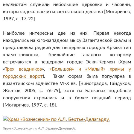
келлиотам служили небольшие церковки и часовни,
которых здесь насчитывается около десятка [Могаричев,
1997, с. 17-22].
Наиболее интересны две из них. Первая некогда
находились на юго-западном мысу Загайтанской скалы и
представляла редкий для пещерных городов Крыма тип
храма-триконха, ближайшие аналоги которому
встречаются в пещерном городе Эски-Кермен (Храм
«
Трех всадников
»,
«Большой» и «Малый» храмы у
городских ворот
). Такая форма была популярна в
византийском зодчестве VI-X вв. [Виноградов, Гайдуков,
Желтов, 2005, с. 76-79], хотя на Балканах подобные
сооружения строились и в более поздний период
[Могаричев, 1997, с. 18].
Храм «Вознесения» по А.Л. Бертье-Делагарду.