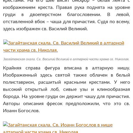
крестами. На его шее висит омофор – белая лента с
изображением креста. Правая рука поднята на уровне
груди в двоеперстном благословении. В левой,
отставленной вбок – чаша для причастия. Судя по всему,
здесь изображен св. Василий Великий.
Загайтанская скала. Св. Василий Великий в алтарной части храма св. Николая.
Крайняя справа фигура вписана в алтарную нишу.
Изображенный здесь святой также облачен в белый
полиставрион, расшитый красными крестами. У него
высокий открытый лоб, сивые узы и клинообразная
борода. На уровне груди он держит чашу для причастия.
Авторы описания фресок предположили, что это св.
Иоанн Богослов.