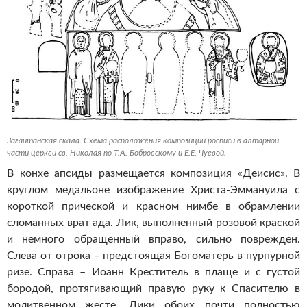
Загайтанская скала. Схема расположения композиций росписи в алтарной
части церкви св. Николая по Т.А. Бобровскому и Е.Е. Чуевой.
В конхе апсиды размещается композиция «Деисис». В
круглом медальоне изображение Христа-Эммануила с
короткой прической и красном нимбе в обрамлении
сломанных врат ада. Лик, выполненный розовой краской
и немного обращенный вправо, сильно поврежден.
Слева от отрока – предстоящая Богоматерь в пурпурной
ризе. Справа – Иоанн Креститель в плаще и с густой
бородой, протягивающий правую руку к Спасителю в
молитвенном жесте. Лики обоих почти полностью