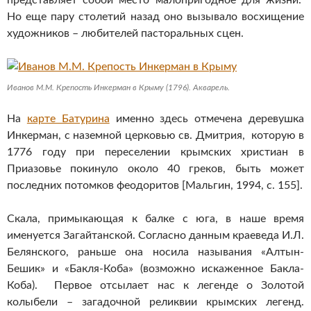
представляет собой место малопригодное для жизни.
Но еще пару столетий назад оно вызывало восхищение
художников – любителей пасторальных сцен.
Иванов М.М. Крепость Инкерман в Крыму (1796). Акварель.
На
карте Батурина
именно здесь отмечена деревушка
Инкерман, с наземной церковью св. Дмитрия, которую в
1776 году при переселении крымских христиан в
Приазовье покинуло около 40 греков, быть может
последних потомков феодоритов [Мальгин, 1994, с. 155].
Скала, примыкающая к балке с юга, в наше время
именуется Загайтанской. Согласно данным краеведа И.Л.
Белянского, раньше она носила называния «Алтын-
Бешик» и «Бакля-Коба» (возможно искаженное Бакла-
Коба). Первое отсылает нас к легенде о Золотой
колыбели – загадочной реликвии крымских легенд.