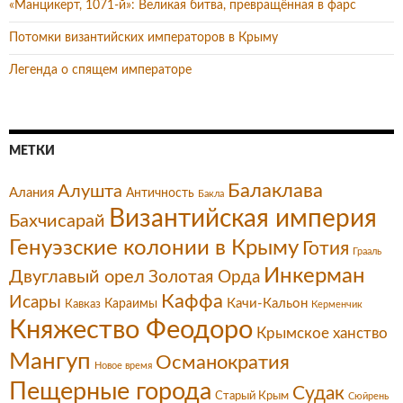
«Манцикерт, 1071-й»: Великая битва, превращённая в фарс
Потомки византийских императоров в Крыму
Легенда о спящем императоре
МЕТКИ
Балаклава
Алушта
Алания
Античность
Бакла
Византийская империя
Бахчисарай
Генуэзские колонии в Крыму
Готия
Грааль
Инкерман
Двуглавый орел
Золотая Орда
Каффа
Исары
Качи-Кальон
Караимы
Кавказ
Керменчик
Княжество Феодоро
Крымское ханство
Мангуп
Османократия
Новое время
Пещерные города
Судак
Старый Крым
Сюйрень